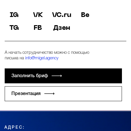
IG
VK
VC.ru
Be
TG
FB
Дзен
А начать сотрудничество можно с помощью
письма на
info@migel.agency
Заполнить бриф √
Презентация √
АДРЕС: