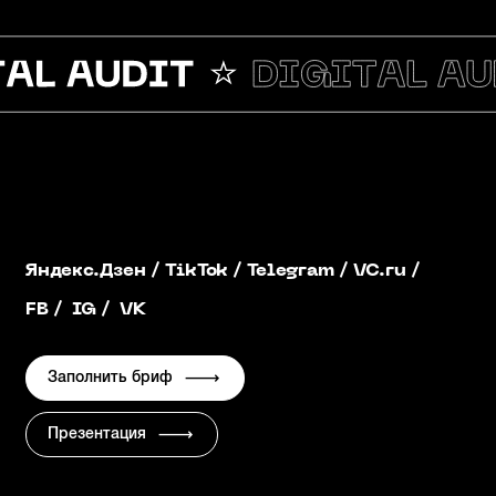
Яндекс.Дзен
/
TikTok
/
Telegram
/
VC.ru
/
FB
/
IG
/
VK
Заполнить бриф √
Презентация √